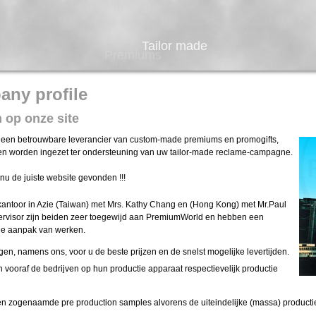
Tailor made
Premiums
ny profile
op onze site
 een betrouwbare leverancier van custom-made premiums en promogifts,
n worden ingezet ter ondersteuning van uw tailor-made reclame-campagne.
nu de juiste website gevonden !!!
antoor in Azie (Taiwan) met Mrs. Kathy Chang en (Hong Kong) met Mr.Paul
ervisor zijn beiden zeer toegewijd aan PremiumWorld en hebben een
le aanpak van werken.
gen, namens ons, voor u de beste prijzen en de snelst mogelijke levertijden.
 vooraf de bedrijven op hun productie apparaat respectievelijk productie
len zogenaamde pre production samples alvorens de uiteindelijke (massa) productie