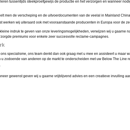
roleren tussentijds steekproefgewijs de productie en het verzorgen en wanneer nodi
gelt men de verscheping en de uitvoerdocumenten van de veelal in Mainland Chi
t werken wij uiteraard ook met vooraanstaande producenten in Europa voor de ze
leine indruk te geven van onze leveringsmogelijkheden, verwijzen wij u gaarne na
rzorgde premiums voor enkele zeer succesvolle reclame-campagnes.
rk
 ons specialisme, ons team denkt dan ook graag met u mee en assisteert u maar wa
u zodoende van anderen op de markt te onderscheiden met uw Below The Line rec
f
nneer gewenst geven wij u gaarne vrijblijvend advies en een creatieve invulling 