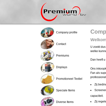
Compa
Company profile
Welkom 
Contact
U zoekt dus
welke kunne
Premiums
Dan heeft u 
Displays
Ons inkoopk
Fan als sup
professione
Promotioneel Textiel
Zij bedin
Screenen
Speciale Items
capaciteit.
Zij rege
Diverse Items