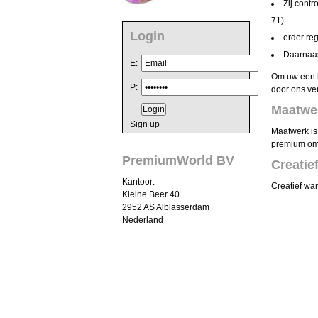
Zij cont
71)
Login
erder re
Daarnaas
E:
Om uw een k
P:
door ons ve
Maatwe
Sign up
Maatwerk is
premium om 
PremiumWorld BV
Creatie
Kantoor:
Creatief wa
Kleine Beer 40
2952 AS Alblasserdam
Nederland