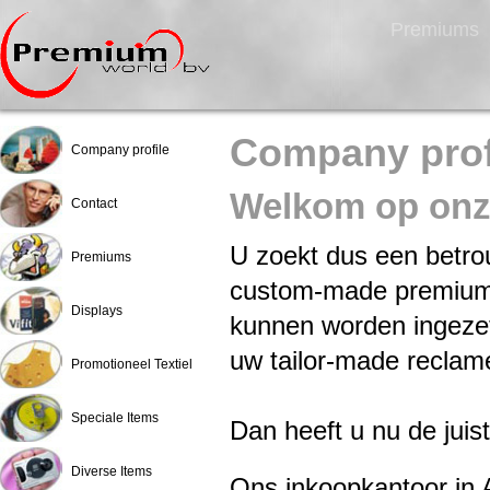
Premiums
Company prof
Company profile
Welkom op onze
Contact
U zoekt dus een betro
Premiums
custom-made premiums
Displays
kunnen worden ingezet
uw tailor-made recla
Promotioneel Textiel
Speciale Items
Dan heeft u nu de juis
Diverse Items
Ons inkoopkantoor in 