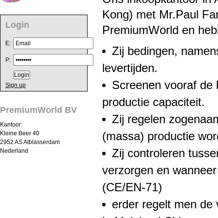
Kong) met Mr.Paul Fan 
Login
PremiumWorld en hebb
E:
Zij bedingen, namens
P:
levertijden.
Screenen vooraf de b
Sign up
productie capaciteit.
PremiumWorld BV
Zij regelen zogenaam
Kantoor:
Kleine Beer 40
(massa) productie wor
2952 AS Alblasserdam
Zij controleren tusse
Nederland
verzorgen en wanneer n
(CE/EN-71)
erder regelt men de